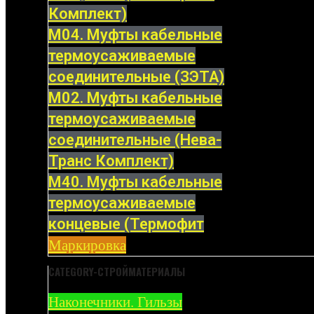
Комплект)
М04. Муфты кабельные
термоусаживаемые
соединительные (ЗЭТА)
М02. Муфты кабельные
термоусаживаемые
соединительные (Нева-
Транс Комплект)
М40. Муфты кабельные
термоусаживаемые
концевые (Термофит
Маркировка
CATEGORY-СТРОЙМАТЕРИАЛЫ
Наконечники. Гильзы