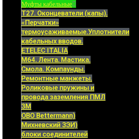
Муфты кабельные
Т27. Оконцеватели (капы).
«Перчатки»
термоусаживаемые.Уплотнители
кабельных вводов.
ETELEC ITALIA
М64. Лента. Мастика.
Смола. Компаунды.
Ремонтные манжеты.
Роликовые пружины и
провода заземления ПМЛ
3M
OBO Bettermann)
Михневский ЗЭИ)
блоки соединителей