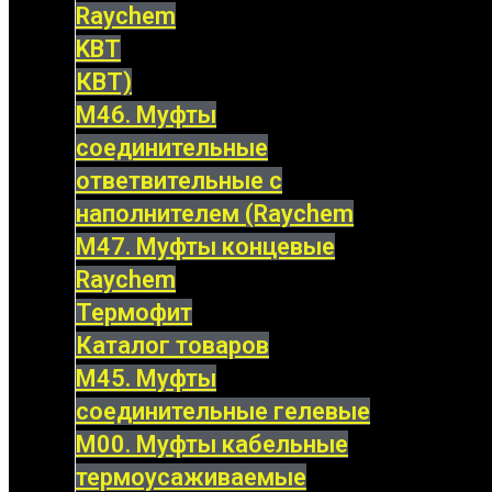
Raychem
KBT
КВТ)
М46. Муфты
соединительные
ответвительные с
наполнителем (Raychem
М47. Муфты концевые
Raychem
Термофит
Каталог товаров
М45. Муфты
соединительные гелевые
М00. Муфты кабельные
термоусаживаемые