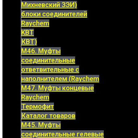
Михневский ЗЭИ)
блоки соединителей
Raychem
KBT
КВТ)
М46. Муфты
соединительные
ответвительные с
наполнителем (Raychem
М47. Муфты концевые
Raychem
Термофит
Каталог товаров
М45. Муфты
соединительные гелевые