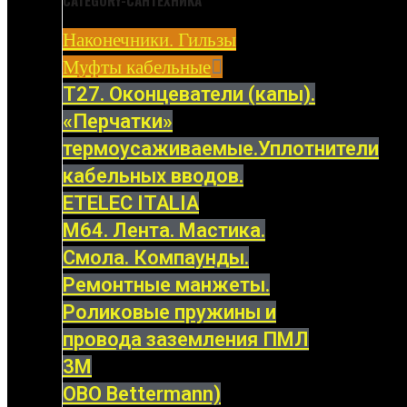
CATEGORY-САНТЕХНИКА
Наконечники. Гильзы
Муфты кабельные
Т27. Оконцеватели (капы).
«Перчатки»
термоусаживаемые.Уплотнители
кабельных вводов.
ETELEC ITALIA
М64. Лента. Мастика.
Смола. Компаунды.
Ремонтные манжеты.
Роликовые пружины и
провода заземления ПМЛ
3M
OBO Bettermann)