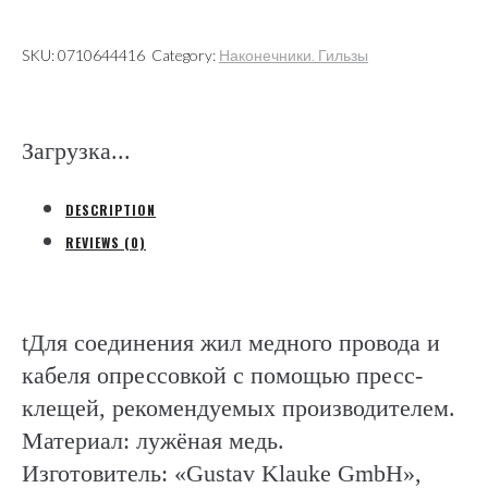
опрессовку
(Gustav
SKU:
0710644416
Category:
Наконечники. Гильзы
Klauke
GmbH)
quantity
Загрузка...
DESCRIPTION
REVIEWS (0)
tДля соединения жил медного провода и
кабеля опрессовкой с помощью пресс-
клещей, рекомендуемых производителем.
Материал: лужёная медь.
Изготовитель: «Gustav Klauke GmbH»,