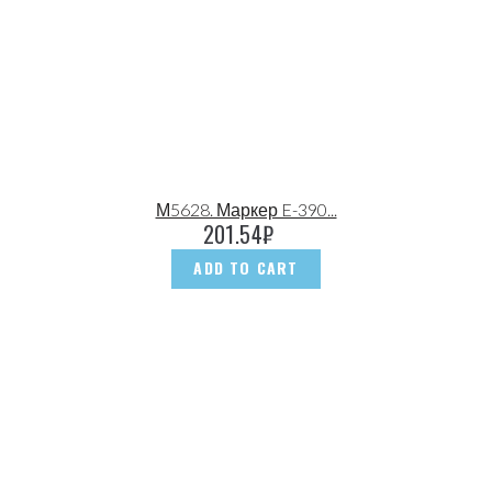
М5628. Маркер E-390...
201.54
₽
ADD TO CART