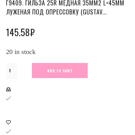
Г9409. ГИЛЬЗА 25R МЕДНАЯ 35ММ2 L=45ММ
ЛУЖЕНАЯ ПОД ОПРЕССОВКУ (GUSTAV...
145.58
₽
20 in stock
Г9409.
ADD TO CART
Гильза
25R
медная
35мм2
L=45мм
луженая
под