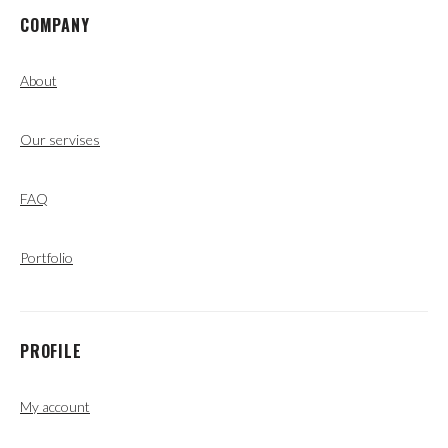
COMPANY
About
Our servises
FAQ
Portfolio
PROFILE
My account