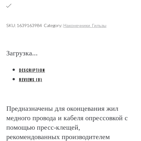
на
1
провод,
SKU:
1639163984
Category:
Наконечники. Гильзы
полипропилен
(Gustav
Klauke
Загрузка...
GmbH)
quantity
DESCRIPTION
REVIEWS (0)
Предназначены для оконцевания жил
медного провода и кабеля опрессовкой с
помощью пресс-клещей,
рекомендованных производителем