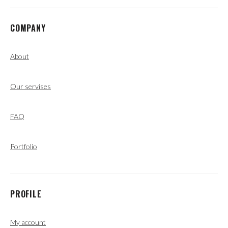
COMPANY
About
Our servises
FAQ
Portfolio
PROFILE
My account