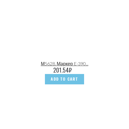
М5628. Маркер E-390...
201.54
₽
ADD TO CART