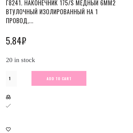
Г8241. НАКОНЕЧНИК 175/S МЕДНЫЙ 6ММ2
ВТУЛОЧНЫЙ ИЗОЛИРОВАННЫЙ НА 1
ПРОВОД,...
5.84
₽
20 in stock
Г8241.
ADD TO CART
Наконечник
175/S
медный
6мм2
втулочный
изолированный