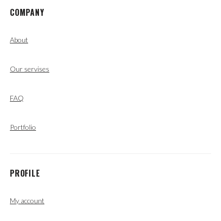
COMPANY
About
Our servises
FAQ
Portfolio
PROFILE
My account