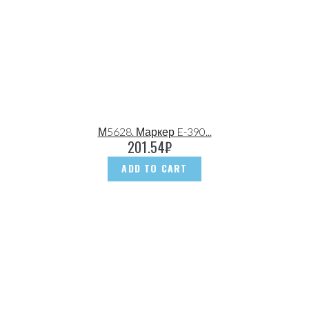
М5628. Маркер E-390...
201.54
₽
ADD TO CART