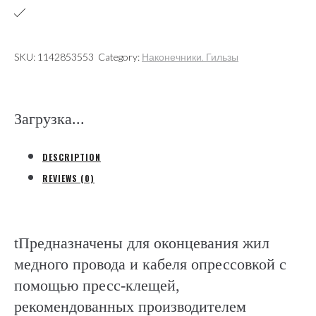
на
1
провод,
SKU:
1142853553
Category:
Наконечники. Гильзы
полипропилен
(Gustav
Klauke
Загрузка...
Gmb
quantity
DESCRIPTION
REVIEWS (0)
tПредназначены для оконцевания жил
медного провода и кабеля опрессовкой с
помощью пресс-клещей,
рекомендованных производителем