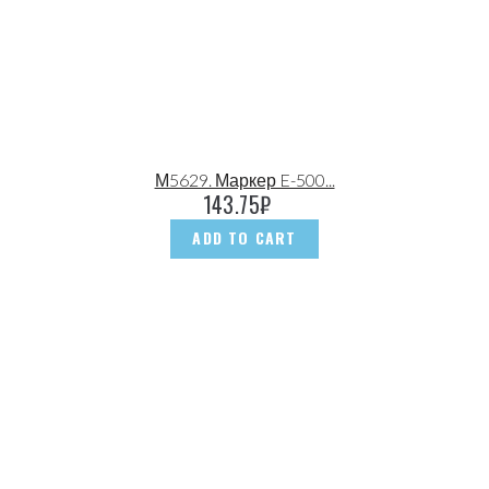
М5629. Маркер E-500...
143.75
₽
ADD TO CART