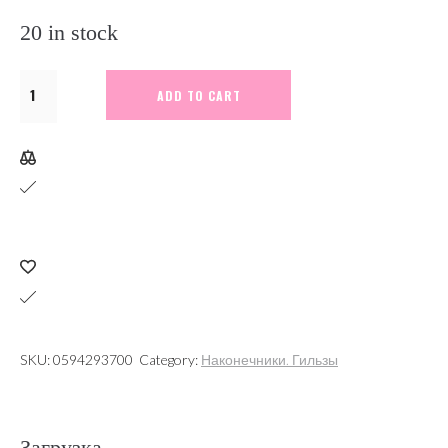
20 in stock
Г8212.
ADD TO CART
Наконечник
170/W
медный
0,75мм2
втулочный
изолированный
на
1
провод,
SKU:
0594293700
Category:
Наконечники. Гильзы
полипропилен
(Gustav
Klauke
Загрузка...