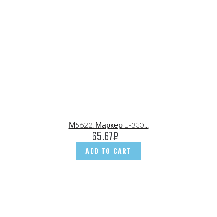
М5622. Маркер E-330...
65.67
₽
ADD TO CART