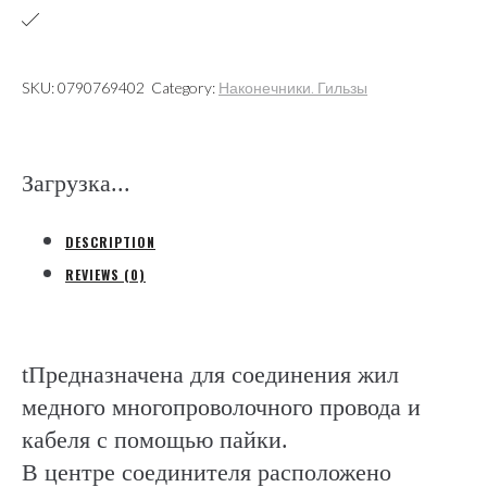
4,0-
6,0мм2
под
SKU:
0790769402
Category:
Наконечники. Гильзы
пайку
с
термоусаживаемой
Загрузка...
изоляцией
(Электромонтаж
DESCRIPTION
quantity
REVIEWS (0)
tПредназначена для соединения жил
медного многопроволочного провода и
кабеля с помощью пайки.
В центре соединителя расположено