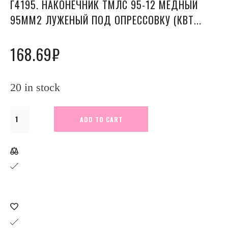
Г4195. НАКОНЕЧНИК ТМЛС 95-12 МЕДНЫЙ
95ММ2 ЛУЖЕНЫЙ ПОД ОПРЕССОВКУ (КВТ...
168.69
₽
20 in stock
Г4195.
ADD TO CART
Наконечник
ТМЛс
95-
12
медный
95мм2
луженый