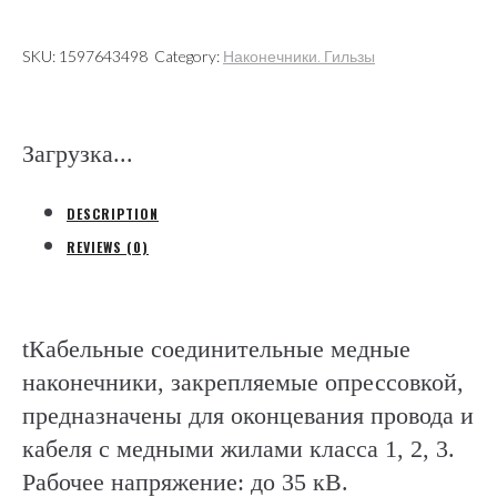
под
опрессовку
SKU:
1597643498
Category:
Наконечники. Гильзы
(КВТ
Калуга)
quantity
Загрузка...
DESCRIPTION
REVIEWS (0)
tКабельные соединительные медные
наконечники, закрепляемые опрессовкой,
предназначены для оконцевания провода и
кабеля с медными жилами класса 1, 2, 3.
Рабочее напряжение: до 35 кВ.