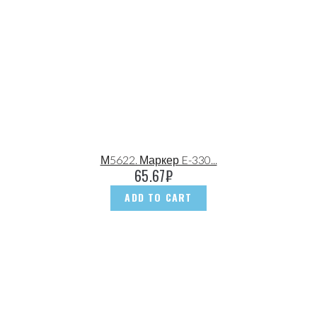
М5622. Маркер E-330...
65.67
₽
ADD TO CART