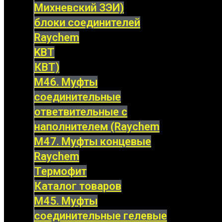
Михневский ЗЭИ)
блоки соединителей
Raychem
KBT
КВТ)
М46. Муфты
соединительные
ответвительные с
наполнителем (Raychem
М47. Муфты концевые
Raychem
Термофит
Каталог товаров
М45. Муфты
соединительные гелевые