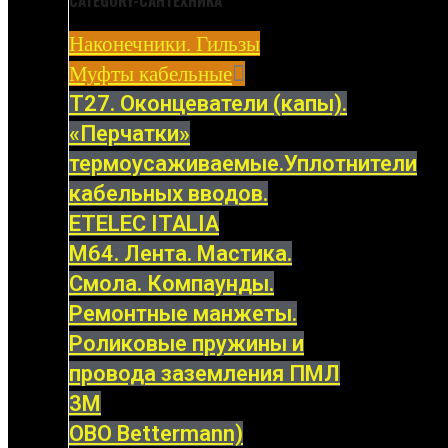
CATEGORY-САНТЕХНИКА
Наконечники. Гильзы
Муфты кабельные
Т27. Оконцеватели (капы).
«Перчатки»
термоусаживаемые.Уплотнители
кабельных вводов.
ETELEC ITALIA
М64. Лента. Мастика.
Смола. Компаунды.
Ремонтные манжеты.
Роликовые пружины и
провода заземления ПМЛ
3M
OBO Bettermann)