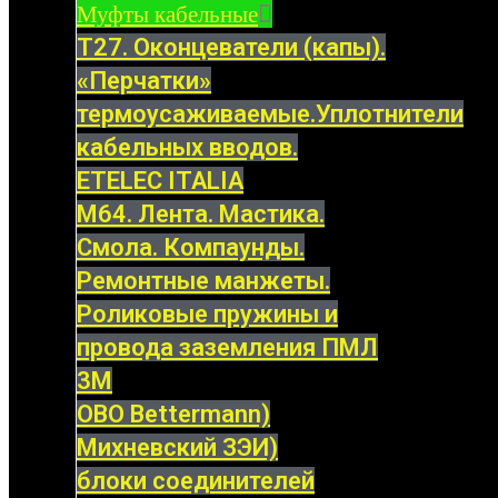
Муфты кабельные
Т27. Оконцеватели (капы).
«Перчатки»
термоусаживаемые.Уплотнители
кабельных вводов.
ETELEC ITALIA
М64. Лента. Мастика.
Смола. Компаунды.
Ремонтные манжеты.
Роликовые пружины и
провода заземления ПМЛ
3M
OBO Bettermann)
Михневский ЗЭИ)
блоки соединителей