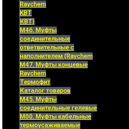
Raychem
KBT
КВТ)
М46. Муфты
соединительные
ответвительные с
наполнителем (Raychem
М47. Муфты концевые
Raychem
Термофит
Каталог товаров
М45. Муфты
соединительные гелевые
М00. Муфты кабельные
термоусаживаемые