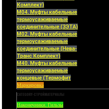
Комплект)
М04. Муфты кабельные
термоусаживаемые
соединительные (ЗЭТА)
М02. Муфты кабельные
термоусаживаемые
соединительные (Нева-
Транс Комплект)
М40. Муфты кабельные
термоусаживаемые
концевые (Термофит
Маркировка
CATEGORY-СТРОЙМАТЕРИАЛЫ
Наконечники. Гильзы