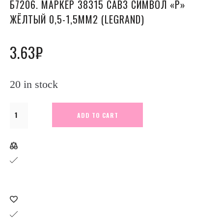
Б7206. МАРКЕР 38315 CAB3 СИМВОЛ «Р»
ЖЁЛТЫЙ 0,5-1,5ММ2 (LEGRAND)
3.63
₽
20 in stock
Б7206.
ADD TO CART
Маркер
38315
CAB3
символ
"Р"
жёлтый
0,5-