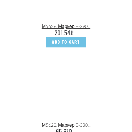
М5628. Маркер E-390...
201.54
₽
ADD TO CART
М5622. Маркер E-330...
65.67
₽