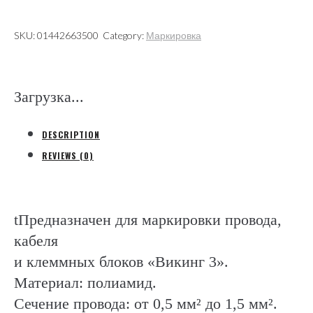
1,5мм2
(Legrand)
SKU:
01442663500
Category:
Маркировка
quantity
Загрузка...
DESCRIPTION
REVIEWS (0)
tПредназначен для маркировки провода,
кабеля
и клеммных блоков «Викинг 3».
Материал: полиамид.
Сечение провода: от 0,5 мм² до 1,5 мм².