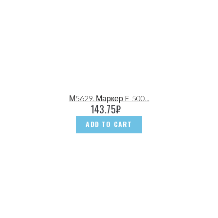
М5629. Маркер E-500...
143.75
₽
ADD TO CART